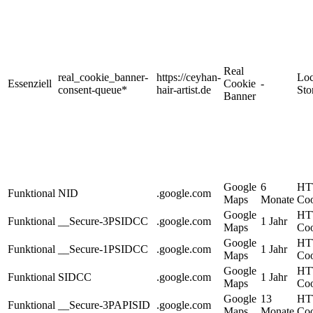
Real
real_cookie_banner-
https://ceyhan-
Loc
Essenziell
Cookie
-
consent-queue*
hair-artist.de
Sto
Banner
Google
6
HT
Funktional
NID
.google.com
Maps
Monate
Coo
Google
HT
Funktional
__Secure-3PSIDCC
.google.com
1 Jahr
Maps
Coo
Google
HT
Funktional
__Secure-1PSIDCC
.google.com
1 Jahr
Maps
Coo
Google
HT
Funktional
SIDCC
.google.com
1 Jahr
Maps
Coo
Google
13
HT
Funktional
__Secure-3PAPISID
.google.com
Maps
Monate
Coo