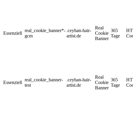
Real
real_cookie_banner*-
.ceyhan-hair-
365
HT
Essenziell
Cookie
gcm
artist.de
Tage
Coo
Banner
Real
real_cookie_banner-
.ceyhan-hair-
365
HT
Essenziell
Cookie
test
artist.de
Tage
Coo
Banner