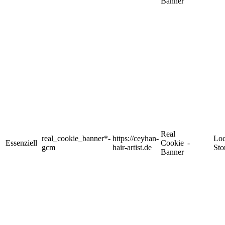
Banner
Real
real_cookie_banner*-
https://ceyhan-
Loc
Essenziell
Cookie
-
gcm
hair-artist.de
Sto
Banner