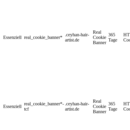
Real
.ceyhan-hair-
365
HT
Essenziell
real_cookie_banner*
Cookie
artist.de
Tage
Coo
Banner
Real
real_cookie_banner*-
.ceyhan-hair-
365
HT
Essenziell
Cookie
tcf
artist.de
Tage
Coo
Banner