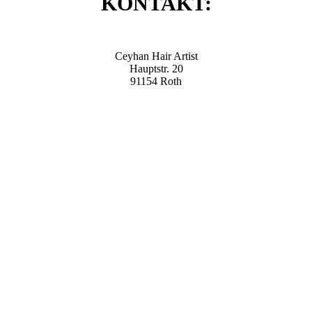
KONTAKT:
Ceyhan Hair Artist
Hauptstr. 20
91154 Roth
Tel.: (09171) 27 89
E-Mail: kontakt@ceyhan-hair-artist.de
Öffnungs­zeiten
Montag: Ruhetag
Dienstag: 09:00 - 18:00
Mittwoch: 09:00 - 18:00
Donnerstag: 09:00 - 18:00
Freitag: 09:00 - 19:00
Samstag: 08:00 - 14:00