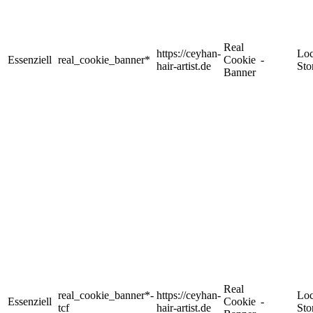
Real
https://ceyhan-
Loc
Essenziell
real_cookie_banner*
Cookie
-
hair-artist.de
Sto
Banner
Real
real_cookie_banner*-
https://ceyhan-
Loc
Essenziell
Cookie
-
tcf
hair-artist.de
Sto